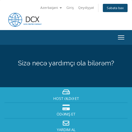
Azerbaijani
Giriş
Qeydiyyat
Səbətə bax
Togg
navig
Sizə necə yardımçı ola bilərəm?
HOST ƏLDƏ ET
ÖDƏNIŞ ET
YARDIM AL