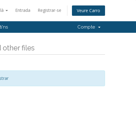
alà
Entrada
Registrar-se
Veure Carro
i'ns
Compte
other files
trar