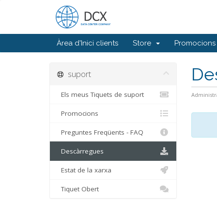
Àrea d'Inici clients
Store
Promocions
De
suport
Els meus Tiquets de suport
Administr
Promocions
Preguntes Freqüents - FAQ
Descàrregues
Estat de la xarxa
Tiquet Obert