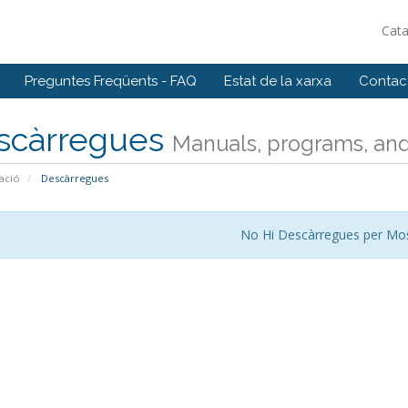
Cat
Preguntes Freqüents - FAQ
Estat de la xarxa
Contact
scàrregues
Manuals, programs, and 
ació
Descàrregues
No Hi Descàrregues per Mos